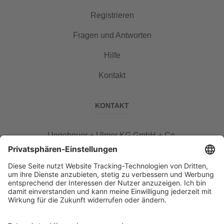
Registrieren
Fragen und Antworten
Hilfe
Kontakt
KONTAKT
Ungeheuer + Ulmer KG GmbH + Co.
Ludwigsburger Kreiszeitung
Körnerstraße 14–18
71634 Ludwigsburg
auktion@lkz.de
(07141) 130-0