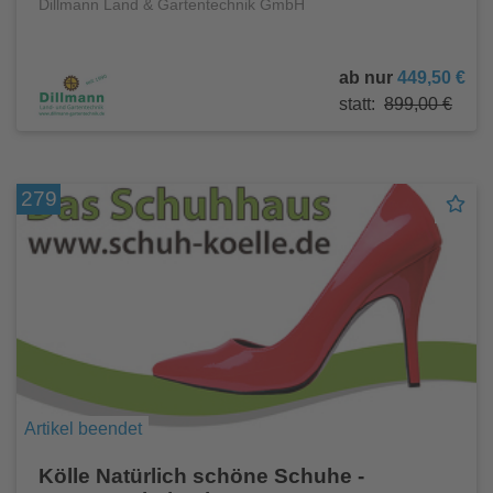
Dillmann Land & Gartentechnik GmbH
ab nur
449,50 €
statt:
899,00 €
279
Artikel beendet
Kölle Natürlich schöne Schuhe -