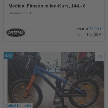
Medical Fitness milon-Kurs, 144,- €
Ortema GmbH
ab nur
72,00 €
statt:
144,00 €
433
Artikel beendet