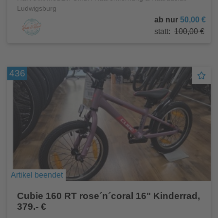
Ludwigsburg
ab nur
50,00 €
statt:
100,00 €
436
Artikel beendet
Cubie 160 RT rose´n´coral 16" Kinderrad,
379.- €