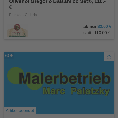
Olivenöl Gregorio Balsamico Set®, 110.-
€
Feinkost-Galeria
ab nur
82,00 €
statt:
110,00 €
605
Artikel beendet