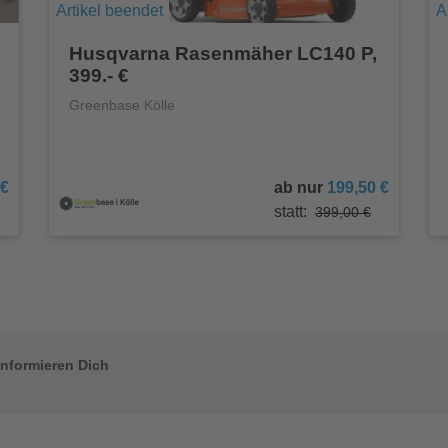
Artikel beendet
A
Husqvarna Rasenmäher LC140 P,
399.- €
Greenbase Kölle
 €
ab nur
199,50 €
statt:
399,00 €
informieren Dich