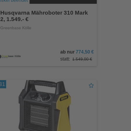
rtikel beendet
Husqvarna Mähroboter 310 Mark
2, 1.549.- €
Greenbase Kölle
ab nur
774,50 €
statt:
1.549,00 €
31