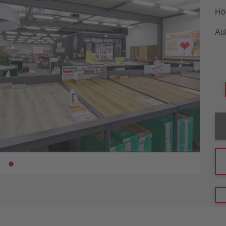
Hö
Au
1
2