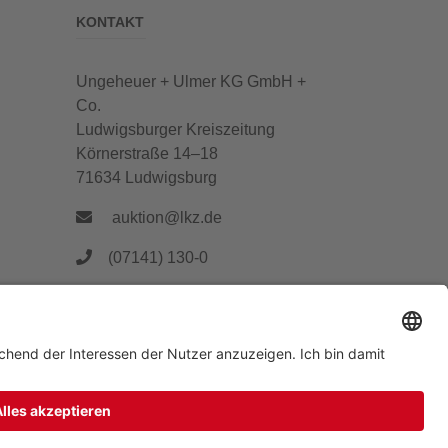
KONTAKT
Ungeheuer + Ulmer KG GmbH +
Co.
Ludwigsburger Kreiszeitung
Körnerstraße 14–18
71634 Ludwigsburg
auktion@lkz.de
(07141) 130-0