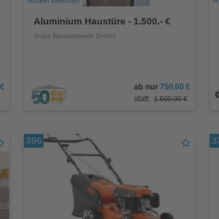
Artikel beendet
A
Aluminium Haustüre - 1.500.- €
Güpa Bauelemente GmbH
 €
ab nur
750,00 €
statt:
1.500,00 €
396
3