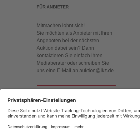
FÜR ANBIETER
Mitmachen lohnt sich!
Sie möchten als Anbieter mit Ihren
Angeboten bei der nächsten
Auktion dabei sein? Dann
kontaktieren Sie einfach Ihren
Mediaberater oder schreiben Sie
uns eine E-Mail an auktion@lkz.de