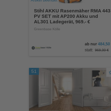
Artikel beendet
Stihl AKKU Rasenmäher RMA 443
PV SET mit AP200 Akku und
AL301 Ladegerät, 969.- €
Greenbase Kölle
ab nur
484,50
statt:
969,00 €
51