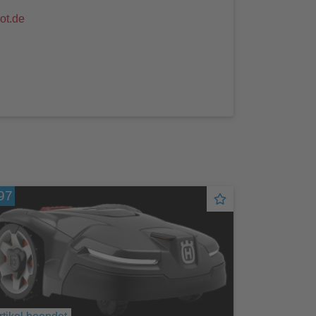
ot.de
97