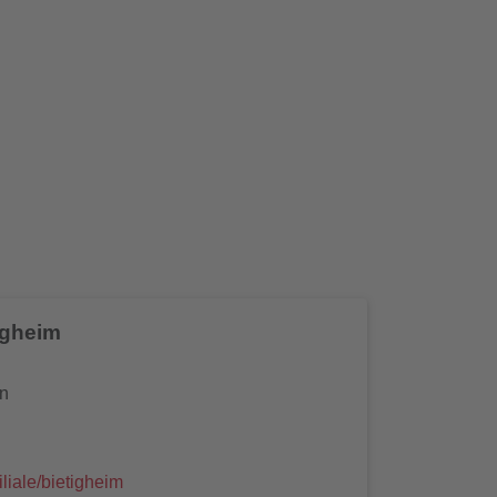
igheim
en
iliale/bietigheim