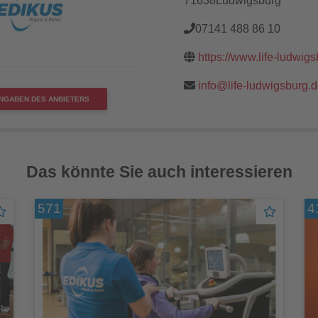
71638Ludwigsburg
07141 488 86 10
https://www.life-ludwigs
info@life-ludwigsburg.
NGABEN DES ANBIETERS
Das könnte Sie auch interessieren
571
4