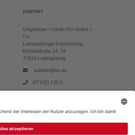
KONTAKT
Ungeheuer + Ulmer KG GmbH +
Co.
Ludwigsburger Kreiszeitung
Körnerstraße 14–18
71634 Ludwigsburg
auktion@lkz.de
(07141) 130-0