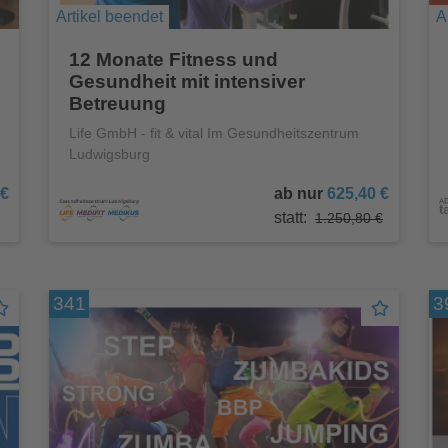
Artikel beendet
A
12 Monate Fitness und
Gesundheit mit intensiver
Betreuung
Life GmbH - fit & vital Im Gesundheitszentrum
Ludwigsburg
 €
ab nur
625,40 €
statt:
1.250,80 €
341
3