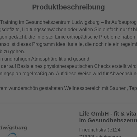
Produktbeschreibung
s Training im Gesundheitszentrum Ludwigsburg – Ihr Aufbaupr
efizite, Haltungsschwächen oder wollen Sie einfach nur fit bl
nigen gedacht, die in erster Linie orthopädische Probleme haben
enso ist dieses Programm ideal für alle, die noch nie ein rege
b zu gehen.
en und ruhigen Atmosphäre fit und gesund.
, der auf Basis eines physiotherapeutischen Checks erstellt wi
ainingsplan regelmäßig an. Auf diese Weise wird für Abwechslun
rem wunderschön gestalteten Wellnessbereich mit Saunen, Te
Life GmbH - fit & vita
Im Gesundheitszen
Friedrichstraße124