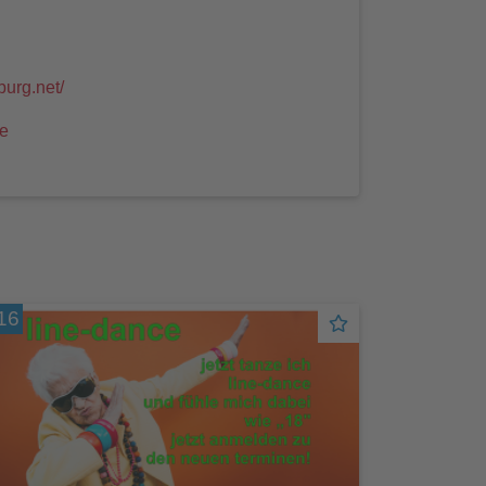
burg.net/
de
16