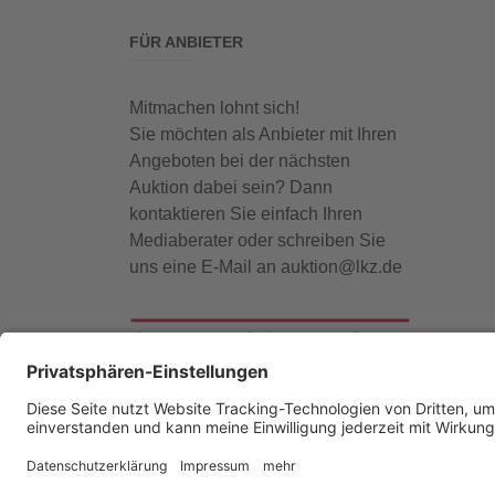
FÜR ANBIETER
Mitmachen lohnt sich!
Sie möchten als Anbieter mit Ihren
Angeboten bei der nächsten
Auktion dabei sein? Dann
kontaktieren Sie einfach Ihren
Mediaberater oder schreiben Sie
uns eine E-Mail an auktion@lkz.de