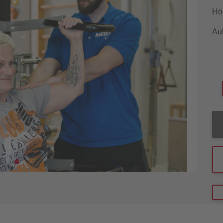
Hö
Au
1